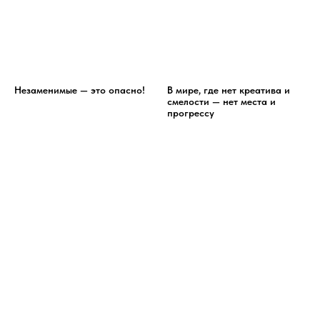
Незаменимые — это опасно!
В мире, где нет креатива и
смелости — нет места и
прогрессу