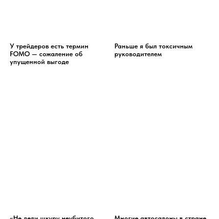
У трейдеров есть термин
Раньше я был токсичным
FOMO — сожаление об
руководителем
упущенной выгоде
«Не дели шкуру неубитого
Многие автосалоны в стране