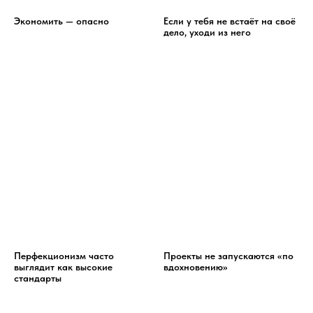
Экономить — опасно
Если у тебя не встаёт на своё
дело, уходи из него
Перфекционизм часто
Проекты не запускаются «по
выглядит как высокие
вдохновению»
стандарты