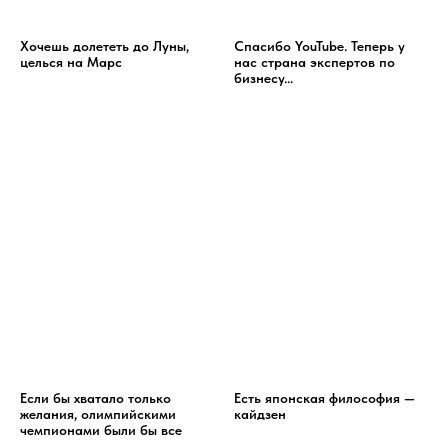
Хочешь долететь до Луны,
Спасибо YouTube. Теперь у
целься на Марс
нас страна экспертов по
бизнесу...
Если бы хватало только
Есть японская философия —
желания, олимпийскими
кайдзен
чемпионами были бы все