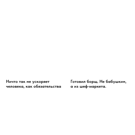
Ничто так не ускоряет
Готовил борщ. Не бабушкин,
человека, как обязательства
а из шеф-маркета.