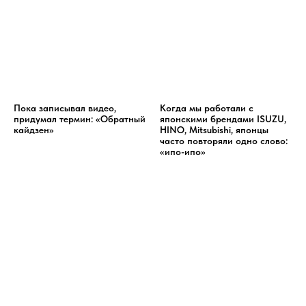
Пока записывал видео,
Когда мы работали с
придумал термин: «Обратный
японскими брендами ISUZU,
кайдзен»
HINO, Mitsubishi, японцы
часто повторяли одно слово:
«ипо-ипо»