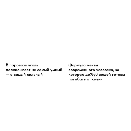
В паровозе уголь
Формула мечты
подкидывает не самый умный
современного человека, за
— а самый сильный
которую до%у& людей готовы
погибать от скуки