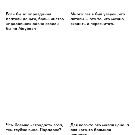
Если бы за оправдания
Много лет я был уверен, что
платили деньги, большинство
активы — это то, что можно
«продавцов» давно ездили
сходить и пересчитать
бы на Maybach
Чем больше «страдает» лоза,
Для кого-то это малая цена, а
тем глубже вино. Парадокс?
для кого-то большая
ценность