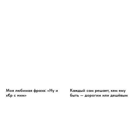
Моя любимая фраза: «Ну и
Каждый сам решает, кем ему
x€p с ним»
быть — дорогим или дешёвым