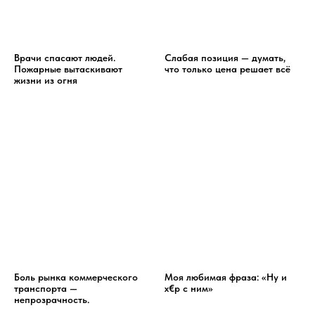
Врачи спасают людей.
Слабая позиция — думать,
Пожарные вытаскивают
что только цена решает всё
жизни из огня
Боль рынка коммерческого
Моя любимая фраза: «Ну и
транспорта —
x€p с ним»
непрозрачность.