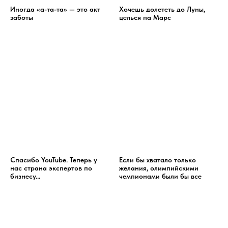
Иногда «а-та-та» — это акт
Хочешь долететь до Луны,
заботы
целься на Марс
Спасибо YouTube. Теперь у
Если бы хватало только
нас страна экспертов по
желания, олимпийскими
бизнесу...
чемпионами были бы все