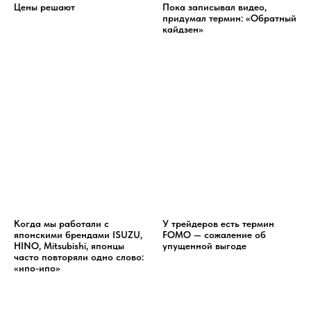
Цены решают
Пока записывал видео,
придумал термин: «Обратный
кайдзен»
Когда мы работали с
У трейдеров есть термин
японскими брендами ISUZU,
FOMO — сожаление об
HINO, Mitsubishi, японцы
упущенной выгоде
часто повторяли одно слово:
«ипо-ипо»