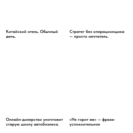
Китайский отель. Обычный
Стратег без операционщика
день.
— просто мечтатель.
Онлайн-дилерство уничтожит
«Не горит же» — фраза-
старую школу автобизнеса.
успокоительное