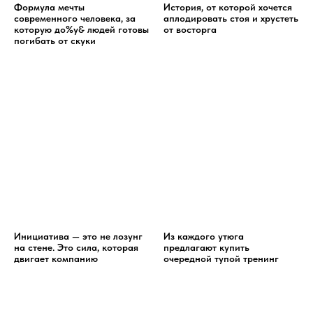
Формула мечты
История, от которой хочется
современного человека, за
аплодировать стоя и хрустеть
которую до%у& людей готовы
от восторга
погибать от скуки
Инициатива — это не лозунг
Из каждого утюга
на стене. Это сила, которая
предлагают купить
двигает компанию
очередной тупой тренинг