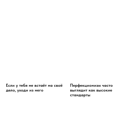
Если у тебя не встаёт на своё
Перфекционизм часто
дело, уходи из него
выглядит как высокие
стандарты