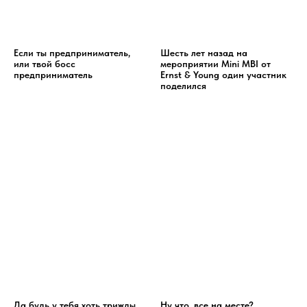
Если ты предприниматель,
Шесть лет назад на
или твой босс
мероприятии Mini MBI от
предприниматель
Ernst & Young один участник
поделился
Да будь у тебя хоть трижды
Ну что, все на месте?