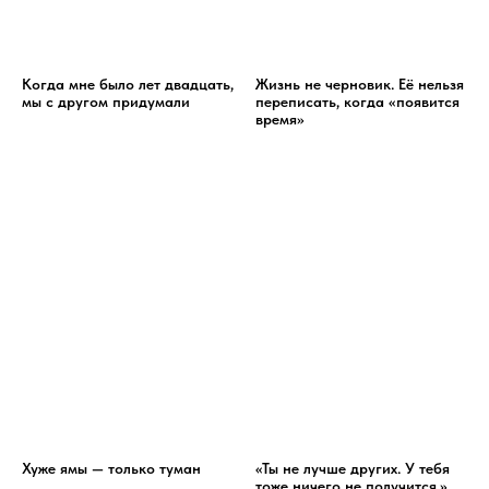
Когда мне было лет двадцать,
Жизнь не черновик. Её нельзя
мы с другом придумали
переписать, когда «появится
время»
Хуже ямы — только туман
«Ты не лучше других. У тебя
тоже ничего не получится.»