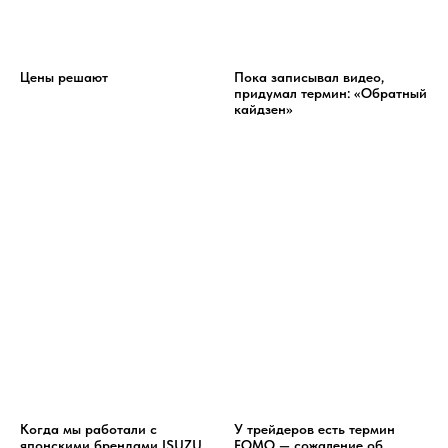
Цены решают
Пока записывал видео,
придумал термин: «Обратный
кайдзен»
Когда мы работали с
У трейдеров есть термин
японскими брендами ISUZU,
FOMO — сожаление об