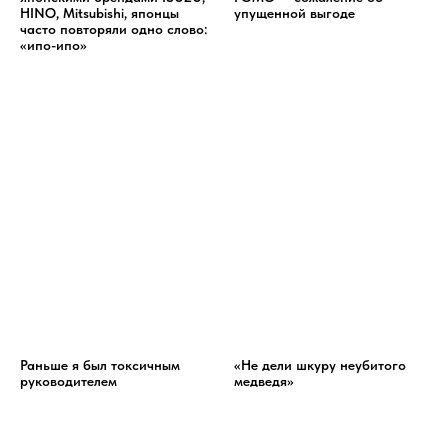
HINO, Mitsubishi, японцы
упущенной выгоде
часто повторяли одно слово:
«ипо-ипо»
Раньше я был токсичным
«Не дели шкуру неубитого
руководителем
медведя»