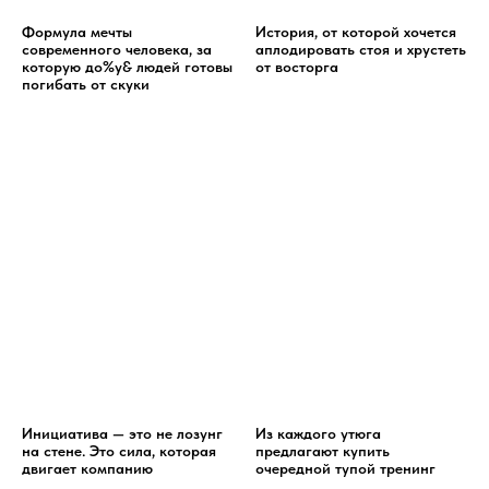
Формула мечты
История, от которой хочется
современного человека, за
аплодировать стоя и хрустеть
которую до%у& людей готовы
от восторга
погибать от скуки
Инициатива — это не лозунг
Из каждого утюга
на стене. Это сила, которая
предлагают купить
двигает компанию
очередной тупой тренинг