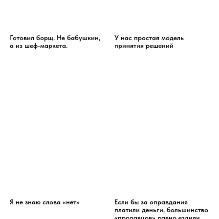
Готовил борщ. Не бабушкин,
У нас простая модель
а из шеф-маркета.
принятия решений
Я не знаю слова «нет»
Если бы за оправдания
платили деньги, большинство
«продавцов» давно ездили